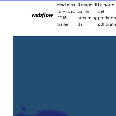
Mad max
Il mago di
La notte
fury road
oz film
del
2015
streaming
predator
trailer
ita
pdf grati